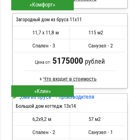
«Комфорт»
Сухой брус
Стропила, балки 50х200 мм
Загородный дом из бруса 11х11
Кровля металлочерепица
11,7 х 11,8 м
115 м2
Метизы, саморезы, гвозди
ПОДРОБНЕЕ
Сборка на березовые нагеля, джут
Спален - 3
Санузел - 2
Металлические сваи 108 диаметр
5175000
рублей
Цена от:
«Клин»
Сухой брус
Стропила, балки 50х200 мм
Большой дом коттедж 13х14
Кровля металлочерепица
ПОДРОБНЕЕ
Метизы, саморезы, гвозди
6,2х9,2 м
57 м2
Сборка на березовые нагеля, джут
Металлические сваи 108 диаметр
Спален - 2
Санузел - 1