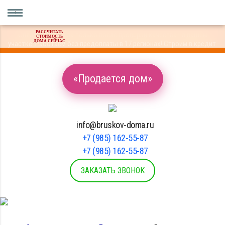
РАССЧИТАТЬ
Оплата материала только после проверки качества на вашем
СТОИМОСТЬ
ДОМА СЕЙЧАС
участке. Работаем без предоплаты в 17 регионах! Строим в кредит.
«Продается дом»
info@bruskov-doma.ru
+7 (985) 162-55-87
+7 (985) 162-55-87
ЗАКАЗАТЬ ЗВОНОК