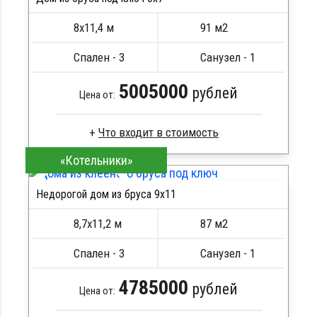
ПОДРОБНЕЕ
Метизы, саморезы, гвозди
8х11,4 м
91 м2
Сборка на березовые нагеля, джут
Металлические сваи 108 диаметр
Спален - 3
Санузел - 1
5005000
рублей
Цена от:
«Котельники»
Сухой брус
Стропила, балки 50х200 мм
Недорогой дом из бруса 9х11
Кровля металлочерепица
ПОДРОБНЕЕ
Метизы, саморезы, гвозди
8,7х11,2 м
87 м2
Сборка на березовые нагеля, джут
Металлические сваи 108 диаметр
Спален - 3
Санузел - 1
4785000
рублей
Цена от: