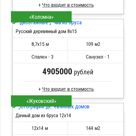
«Коломна»
Брус камерной сушки
Стропила, балки 50х200 мм
Русский деревянный дом 8х15
Кровля металлочерепица
ПОДРОБНЕЕ
Метизы, саморезы, гвозди
8,7х15 м
109 м2
Сборка на березовые нагеля, джут
Металлические сваи 108 диаметр
Спален - 3
Санузел - 1
4905000
рублей
«Жуковский»
Брус естественной влажности
Стропила, балки 50х200 мм
Дачный дом из бруса 12х14
Кровля металлочерепица
ПОДРОБНЕЕ
Метизы, саморезы, гвозди
12х14 м
144 м2
Сборка на березовые нагеля, джут