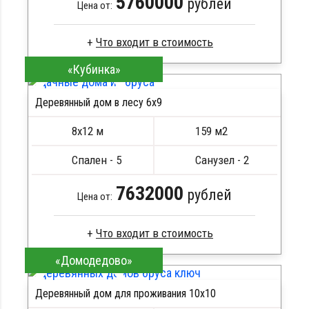
5760000
рублей
Цена от:
«Кубинка»
Профилированный брус
Стропила, балки 50х200 мм
Деревянный дом в лесу 6x9
Кровля металлочерепица
ПОДРОБНЕЕ
Метизы, саморезы, гвозди
8х12 м
159 м2
Сборка на березовые нагеля, джут
Металлические сваи 108 диаметр
Спален - 5
Санузел - 2
7632000
рублей
Цена от:
«Домодедово»
Профилированный брус
Стропила, балки 50х200 мм
Деревянный дом для проживания 10x10
Кровля металлочерепица
ПОДРОБНЕЕ