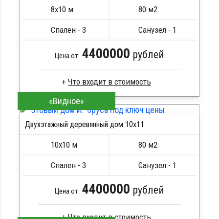
Метизы, саморезы, гвозди
8х10 м
80 м2
Сборка на березовые нагеля, джут
Металлические сваи 108 диаметр
Спален - 3
Санузел - 1
4400000
рублей
Цена от:
«Видное»
Профилированный брус
Стропила, балки 50х200 мм
Двухэтажный деревянный дом 10х11
Кровля металлочерепица
ПОДРОБНЕЕ
Метизы, саморезы, гвозди
10х10 м
80 м2
Сборка на березовые нагеля, джут
Металлические сваи 108 диаметр
Спален - 3
Санузел - 1
4400000
рублей
Цена от: