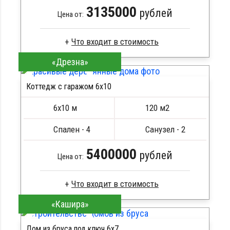
3135000
рублей
Цена от:
«Дрезна»
Клееный брус
Стропила, балки 50х200 мм
Коттедж с гаражом 6х10
Кровля металлочерепица
ПОДРОБНЕЕ
Метизы, саморезы, гвозди
6х10 м
120 м2
Сборка на березовые нагеля, джут
Металлические сваи 108 диаметр
Спален - 4
Санузел - 2
5400000
рублей
Цена от:
«Кашира»
Брус камерной сушки
Стропила, балки 50х200 мм
Дом из бруса под ключ 6x7
Кровля металлочерепица