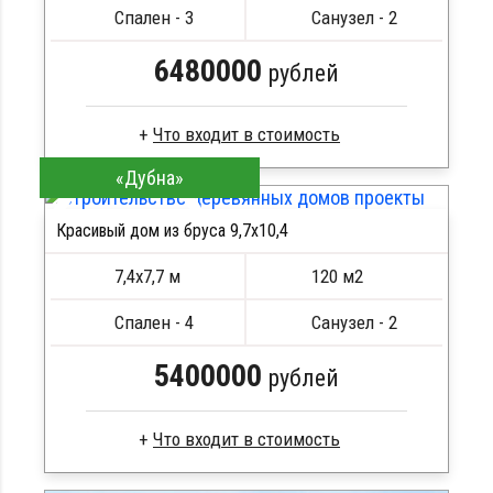
Металлические сваи 108 диаметр
Спален - 3
Санузел - 2
6480000
рублей
«Дубна»
Брус естественной влажности
Стропила, балки 50х200 мм
Красивый дом из бруса 9,7х10,4
Кровля металлочерепица
ПОДРОБНЕЕ
Метизы, саморезы, гвозди
ПОДРОБНЕЕ
7,4х7,7 м
120 м2
Сборка на березовые нагеля, джут
Металлические сваи 108 диаметр
Спален - 4
Санузел - 2
5400000
рублей
Сухой брус