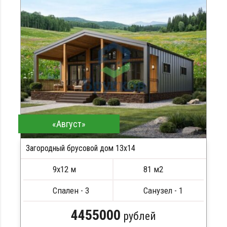
Стропила, балки 50х200 мм
Кровля металлочерепица
Метизы, саморезы, гвозди
Сборка на березовые нагеля, джут
Металлические сваи 108 диаметр
«Август»
Загородный брусовой дом 13х14
9х12 м
81 м2
Спален - 3
Санузел - 1
4455000
рублей